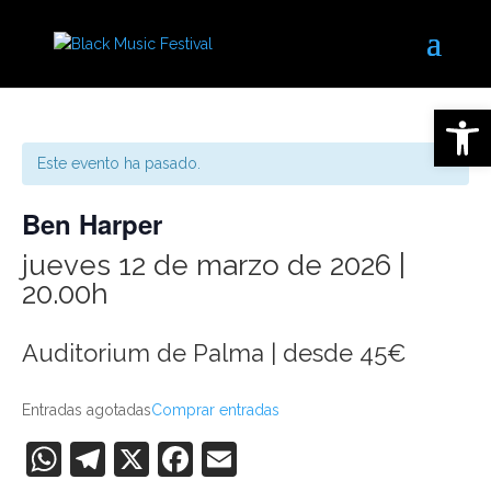
Abrir 
Este evento ha pasado.
Ben Harper
jueves 12 de marzo de 2026 |
20.00h
Auditorium de Palma | desde 45€
Entradas agotadas
Comprar entradas
WhatsApp
Telegram
X
Facebook
Email