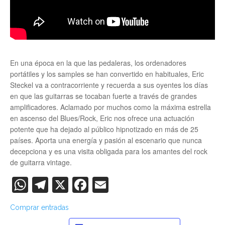
En una época en la que las pedaleras, los ordenadores
portátiles y los samples se han convertido en habituales, Eric
Steckel va a contracorriente y recuerda a sus oyentes los días
en que las guitarras se tocaban fuerte a través de grandes
amplificadores. Aclamado por muchos como la máxima estrella
en ascenso del Blues/Rock, Eric nos ofrece una actuación
potente que ha dejado al público hipnotizado en más de 25
países. Aporta una energía y pasión al escenario que nunca
decepciona y es una visita obligada para los amantes del rock
de guitarra vintage.
WhatsApp
Telegram
X
Facebook
Email
Comprar entradas