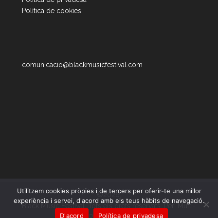
Política de cookies
comunicacio@blackmusicfestival.com
Utilitzem cookies pròpies i de tercers per oferir-te una millor
©2026,
experiència i servei, d'acord amb els teus hàbits de navegació.
Black Music Festival. Tots els drets reservats. Per: Multi-
D'acord
Política de privadesa
art Produccions SL