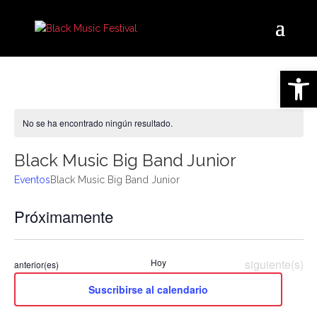
Abrir 
No se ha encontrado ningún resultado.
Aviso
Black Music Big Band Junior
Eventos
Black Music Big Band Junior
Na
Na
Próximamente
Buscar
Lista
de
Seleccionar
de
vis
fecha.
de
Eventos
Hoy
siguiente(s)
Eventos
anterior(es)
bú
Ev
Suscribirse al calendario