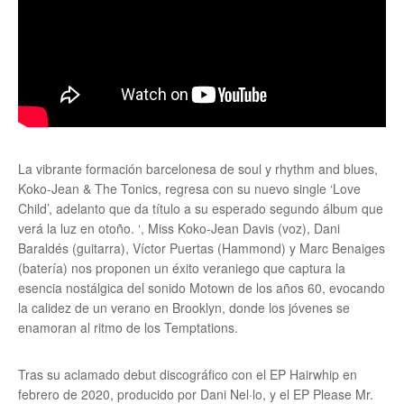
La vibrante formación barcelonesa de soul y rhythm and blues,
Koko-Jean & The Tonics, regresa con su nuevo single ‘Love
Child’, adelanto que da título a su esperado segundo álbum que
verá la luz en otoño. ‘, Miss Koko-Jean Davis (voz), Dani
Baraldés (guitarra), Víctor Puertas (Hammond) y Marc Benaiges
(batería) nos proponen un éxito veraniego que captura la
esencia nostálgica del sonido Motown de los años 60, evocando
la calidez de un verano en Brooklyn, donde los jóvenes se
enamoran al ritmo de los Temptations.
Tras su aclamado debut discográfico con el EP Hairwhip en
febrero de 2020, producido por Dani Nel·lo, y el EP Please Mr.