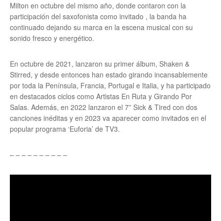
Milton en octubre del mismo año, donde contaron con la
participación del saxofonista como invitado , la banda ha
continuado dejando su marca en la escena musical con su
sonido fresco y energético.
En octubre de 2021, lanzaron su primer álbum, Shaken &
Stirred, y desde entonces han estado girando incansablemente
por toda la Península, Francia, Portugal e Italia, y ha participado
en destacados ciclos como Artistas En Ruta y Girando Por
Salas. Además, en 2022 lanzaron el 7” Sick & Tired con dos
canciones inéditas y en 2023 va aparecer como invitados en el
popular programa ‘Euforia’ de TV3.
– – – – – – – – – –