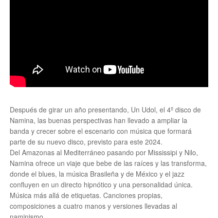
Después de girar un año presentando, Un Udol, el 4º disco de
Namina, las buenas perspectivas han llevado a ampliar la
banda y crecer sobre el escenario con música que formará
parte de su nuevo disco, previsto para este 2024.
Del Amazonas al Mediterráneo pasando por Mississipi y Nilo,
Namina ofrece un viaje que bebe de las raíces y las transforma,
donde el blues, la música Brasileña y de México y el jazz
confluyen en un directo hipnótico y una personalidad única.
Música más allá de etiquetas. Canciones propias,
composiciones a cuatro manos y versiones llevadas al
naminismo.