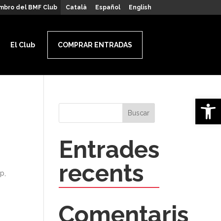
mbro del BMF Club
Català
Español
English
El Club
COMPRAR ENTRADAS
Abrir 
Buscar
Entrades
recents
p,
Comentaris