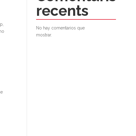
recents
p,
No hay comentarios que
omo
mostrar.
ue