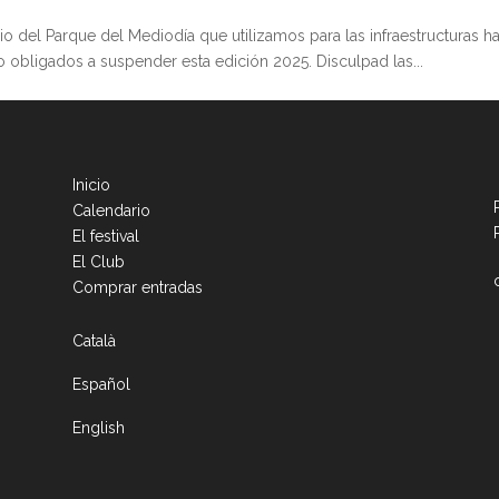
cio del Parque del Mediodía que utilizamos para las infraestructuras h
 obligados a suspender esta edición 2025. Disculpad las...
Inicio
Calendario
El festival
El Club
Comprar entradas
Català
Español
English