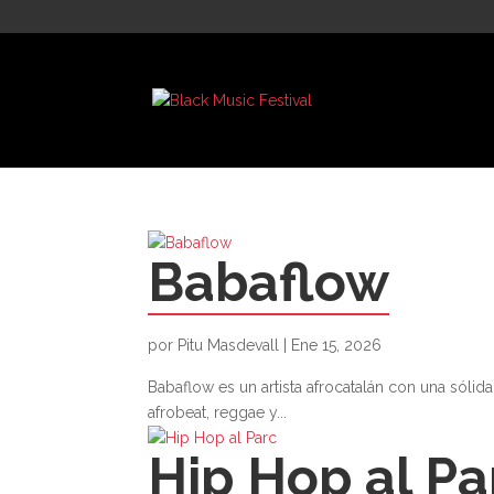
Babaflow
por
Pitu Masdevall
|
Ene 15, 2026
Babaflow es un artista afrocatalán con una sólid
afrobeat, reggae y...
Hip Hop al Pa