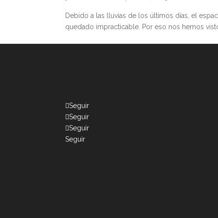
Debido a las lluvias de los últimos días, el espa
quedado impracticable. Por eso nos hemos visto
Seguir
Seguir
Seguir
Seguir