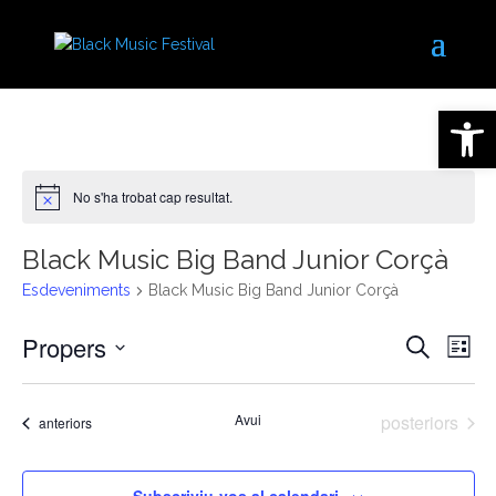
Obre la 
No s'ha trobat cap resultat.
Notice
Black Music Big Band Junior Corçà
Esdeveniments
Black Music Big Band Junior Corçà
Naveg
Na
Propers
Cerca
Llista
de
visual
Selecciona
vis
i
una
Es
Esdeveniment
Avui
posteriors
Esdeveniments
anteriors
cerca
data.
d'Esde