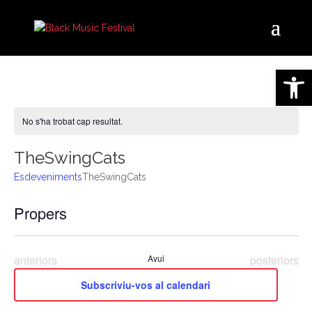
Obre la 
No s'ha trobat cap resultat.
Notice
TheSwingCats
Esdeveniments
TheSwingCats
Na
Na
Propers
Cerca
Llista
de
Selecciona
vis
vis
una
Es
Esdeveniments
Esdevenime
anteriors
Avui
posteriors
data.
i
Subscriviu-vos al calendari