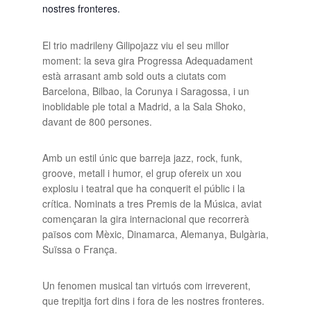
nostres fronteres.
El trio madrileny Gilipojazz viu el seu millor
moment: la seva gira Progressa Adequadament
està arrasant amb sold outs a ciutats com
Barcelona, Bilbao, la Corunya i Saragossa, i un
inoblidable ple total a Madrid, a la Sala Shoko,
davant de 800 persones.
Amb un estil únic que barreja jazz, rock, funk,
groove, metall i humor, el grup ofereix un xou
explosiu i teatral que ha conquerit el públic i la
crítica. Nominats a tres Premis de la Música, aviat
començaran la gira internacional que recorrerà
països com Mèxic, Dinamarca, Alemanya, Bulgària,
Suïssa o França.
Un fenomen musical tan virtuós com irreverent,
que trepitja fort dins i fora de les nostres fronteres.