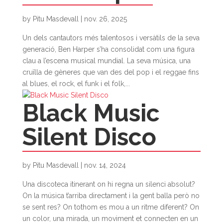
by
Pitu Masdevall
|
nov. 26, 2025
Un dels cantautors més talentosos i versàtils de la seva
generació, Ben Harper s’ha consolidat com una figura
clau a l’escena musical mundial. La seva música, una
cruïlla de gèneres que van des del pop i el reggae fins
al blues, el rock, el funk i el folk,...
Black Music
Silent Disco
by
Pitu Masdevall
|
nov. 14, 2024
Una discoteca itinerant on hi regna un silenci absolut?
On la música t’arriba directament i la gent balla però no
se sent res? On tothom es mou a un ritme diferent? On
un color, una mirada, un moviment et connecten en un