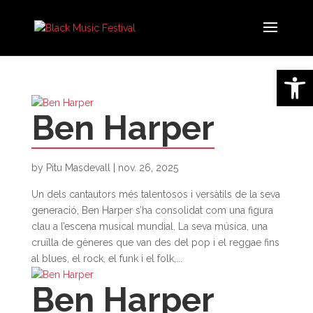
Obre la 
Ben Harper
by
Pitu Masdevall
|
nov. 26, 2025
Un dels cantautors més talentosos i versàtils de la seva
generació, Ben Harper s’ha consolidat com una figura
clau a l’escena musical mundial. La seva música, una
cruïlla de gèneres que van des del pop i el reggae fins
al blues, el rock, el funk i el folk,...
Ben Harper