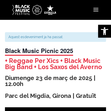
Obre la 
Aquest esdeveniment ja ha passat.
Black Music Picnic 2025
+ Reggae Per Xics + Black Music
Big Band + Los Saxos del Averno
Diumenge 23 de març de 2025 |
12.00h
Parc del Migdia, Girona | Gratuït