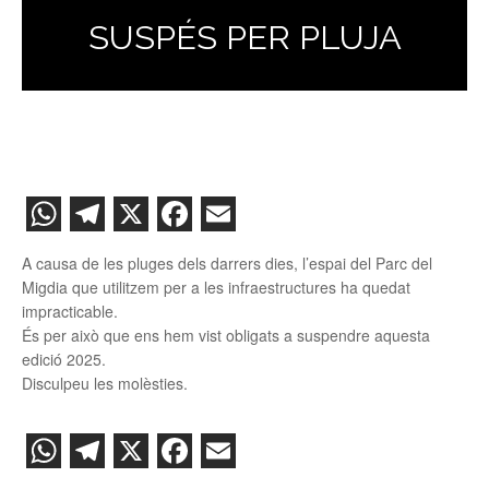
SUSPÉS PER PLUJA
WhatsApp
Telegram
X
Facebook
Email
A causa de les pluges dels darrers dies, l’espai del Parc del
Migdia que utilitzem per a les infraestructures ha quedat
impracticable.
És per això que ens hem vist obligats a suspendre aquesta
edició 2025.
Disculpeu les molèsties.
WhatsApp
Telegram
X
Facebook
Email